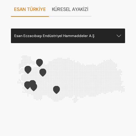
ESAN TÜRKİYE
KÜRESEL AYAKİZİ
Esan Eczacıbaşı Endüstriyel Hammaddeler A.Ş