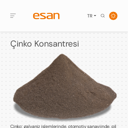
TR
Çinko Konsantresi
Çinko; galvaniz işlemlerinde, otomotiv sanayiinde, pil